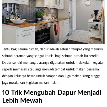
Tentu bagi semua rumah, dapur adalah sebuah tempat yang memiliki
sebuah peranan yang sangat krusial bagi sebuah rumah itu sendiri.
Dapur sendiri memang biasanya digunakan untuk melakukan kegiatan
seperti memasak atau juga menjadi tempat untuk makan bersama
dengan keluarga besar, untuk sarapan dan juga makan siang hingga
juga melakukan kegiatan makan malam.
10 Trik Mengubah Dapur Menjadi
Lebih Mewah