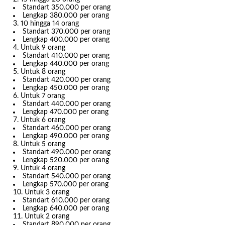
Standart 350.000 per orang
Lengkap 380.000 per orang
10 hingga 14 orang
Standart 370.000 per orang
Lengkap 400.000 per orang
Untuk 9 orang
Standart 410.000 per orang
Lengkap 440.000 per orang
Untuk 8 orang
Standart 420.000 per orang
Lengkap 450.000 per orang
Untuk 7 orang
Standart 440.000 per orang
Lengkap 470.000 per orang
Untuk 6 orang
Standart 460.000 per orang
Lengkap 490.000 per orang
Untuk 5 orang
Standart 490.000 per orang
Lengkap 520.000 per orang
Untuk 4 orang
Standart 540.000 per orang
Lengkap 570.000 per orang
Untuk 3 orang
Standart 610.000 per orang
Lengkap 640.000 per orang
Untuk 2 orang
Standart 890.000 per orang