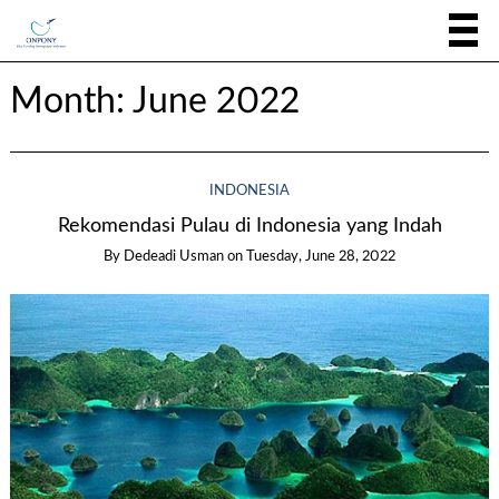
Month:
June 2022
INDONESIA
Rekomendasi Pulau di Indonesia yang Indah
By
Dedeadi Usman
on
Tuesday, June 28, 2022