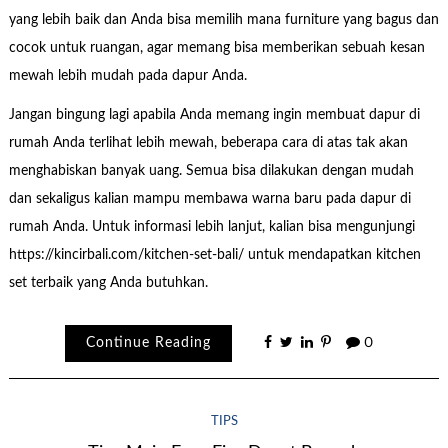
yang lebih baik dan Anda bisa memilih mana furniture yang bagus dan
cocok untuk ruangan, agar memang bisa memberikan sebuah kesan
mewah lebih mudah pada dapur Anda.
Jangan bingung lagi apabila Anda memang ingin membuat dapur di
rumah Anda terlihat lebih mewah, beberapa cara di atas tak akan
menghabiskan banyak uang. Semua bisa dilakukan dengan mudah
dan sekaligus kalian mampu membawa warna baru pada dapur di
rumah Anda. Untuk informasi lebih lanjut, kalian bisa mengunjungi
https://kincirbali.com/kitchen-set-bali/ untuk mendapatkan kitchen
set terbaik yang Anda butuhkan.
Continue Reading
0
TIPS