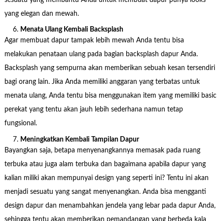
yang elegan dan mewah.
Menata Ulang Kembali Backsplash
Agar membuat dapur tampak lebih mewah Anda tentu bisa
melakukan penataan ulang pada bagian backsplash dapur Anda.
Backsplash yang sempurna akan memberikan sebuah kesan tersendiri
bagi orang lain. Jika Anda memiliki anggaran yang terbatas untuk
menata ulang, Anda tentu bisa menggunakan item yang memiliki basic
perekat yang tentu akan jauh lebih sederhana namun tetap
fungsional.
Meningkatkan Kembali Tampilan Dapur
Bayangkan saja, betapa menyenangkannya memasak pada ruang
terbuka atau juga alam terbuka dan bagaimana apabila dapur yang
kalian miliki akan mempunyai design yang seperti ini? Tentu ini akan
menjadi sesuatu yang sangat menyenangkan. Anda bisa mengganti
design dapur dan menambahkan jendela yang lebar pada dapur Anda,
sehingga tentu akan memberikan pemandangan yang berbeda kala