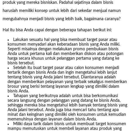
produk yang mereka bisniskan. Padahal sejatinya dalam bisnis
haruslah memiliki konsep untuk lebih dari sekedar menjual namun
mengubahnya menjadi bisnis yang lebih baik, bagaimana caranya?
Hal itu bisa Anda capai dengan beberapa tahapan berikut ini:
Lakukan sesuatu hal yang bisa membuat target pasar atau
konsumen menyadari akan keberadaan bisnis yang Anda miliki.
Seperti misalnya dengan melakukan promo pembukaan bisnis
Anda untuk pertama kali dan memberikan diskon atau potongan
harga secara khusus untuk pelanggan pertama yang datang ke
bisnis tersebut.
Setelah itu buat target pasar atau calon konsumen menjadi
tertarik dengan bisnis Anda dan ingin mengetahui lebih lanjut
tentang bisnis yang Anda jalani tersebut. Diantaranya adalah
dengan memberikan pelayanan yang terbaik sekaligus memberikan
brosur yang berisi tentang layanan lengkap yang dimiliki dalam
bisnis Anda.
Tahapan yang berikutnya adalah untuk bisa berkomunikasi
secara langsung dengan pelanggan yang datang ke bisnis Anda,
sehingga mereka bisa mengetahui lebih banyak tentang bisnis yang
Anda jalani tersebut. Anda juga bisa mencari tahu tentang apa
minat dan keinginan yang dimiliki oleh konsumen untuk kemudian
memenuhinya dengan layanan dalam bisnis Anda.
Miliki daya tarik dalam bisnis untuk membuat target konsumen
mampu memutuskan untuk membeli layanan atau produk yang