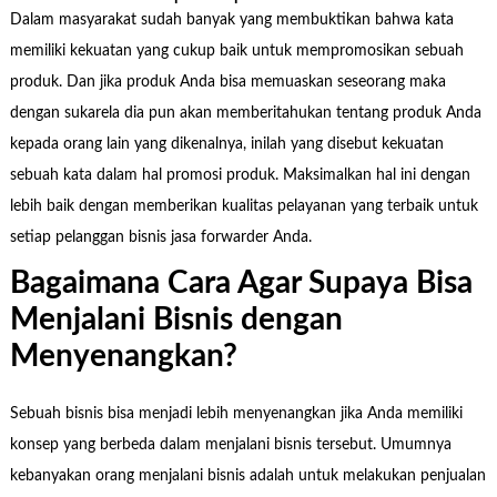
Dalam masyarakat sudah banyak yang membuktikan bahwa kata
memiliki kekuatan yang cukup baik untuk mempromosikan sebuah
produk. Dan jika produk Anda bisa memuaskan seseorang maka
dengan sukarela dia pun akan memberitahukan tentang produk Anda
kepada orang lain yang dikenalnya, inilah yang disebut kekuatan
sebuah kata dalam hal promosi produk. Maksimalkan hal ini dengan
lebih baik dengan memberikan kualitas pelayanan yang terbaik untuk
setiap pelanggan bisnis jasa forwarder Anda.
Bagaimana Cara Agar Supaya Bisa
Menjalani Bisnis dengan
Menyenangkan?
Sebuah bisnis bisa menjadi lebih menyenangkan jika Anda memiliki
konsep yang berbeda dalam menjalani bisnis tersebut. Umumnya
kebanyakan orang menjalani bisnis adalah untuk melakukan penjualan