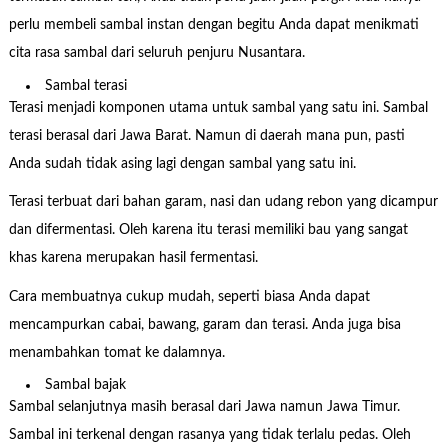
perlu membeli sambal instan dengan begitu Anda dapat menikmati
cita rasa sambal dari seluruh penjuru Nusantara.
Sambal terasi
Terasi menjadi komponen utama untuk sambal yang satu ini. Sambal
terasi berasal dari Jawa Barat. Namun di daerah mana pun, pasti
Anda sudah tidak asing lagi dengan sambal yang satu ini.
Terasi terbuat dari bahan garam, nasi dan udang rebon yang dicampur
dan difermentasi. Oleh karena itu terasi memiliki bau yang sangat
khas karena merupakan hasil fermentasi.
Cara membuatnya cukup mudah, seperti biasa Anda dapat
mencampurkan cabai, bawang, garam dan terasi. Anda juga bisa
menambahkan tomat ke dalamnya.
Sambal bajak
Sambal selanjutnya masih berasal dari Jawa namun Jawa Timur.
Sambal ini terkenal dengan rasanya yang tidak terlalu pedas. Oleh