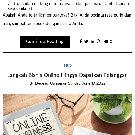
Jika sudah matang dan rasanya sudah pas maka sambal sudah
siap dinikmati.
Apakah Anda tertarik membuatnya? Bagi Anda pecinta rasa gurih dan
asin, sambal teri cocok dengan selera Anda.
Continue Reading
0
TIPS
Langkah Bisnis Online Hingga Dapatkan Pelanggan
By
Dedeadi Usman
on
Sunday, June 19, 2022