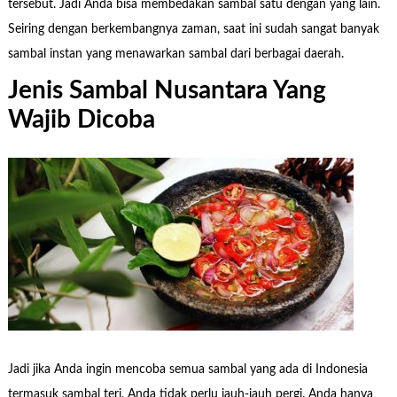
tersebut. Jadi Anda bisa membedakan sambal satu dengan yang lain.
Seiring dengan berkembangnya zaman, saat ini sudah sangat banyak
sambal instan yang menawarkan sambal dari berbagai daerah.
Jenis Sambal Nusantara Yang
Wajib Dicoba
Jadi jika Anda ingin mencoba semua sambal yang ada di Indonesia
termasuk sambal teri, Anda tidak perlu jauh-jauh pergi. Anda hanya