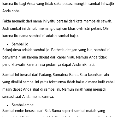
karena itu bagi Anda yang tidak suka pedas, mungkin sambal ini wajib
Anda coba.
Fakta menarik dari nama ini yaitu berasal dari kata membajak sawah.
Jadi sambal ini dahulu memang disajikan khas oleh istri petani. Oleh
karena itu nama sambal ini adalah sambal bajak.
Sambal ijo
Selanjutnya adalah sambal ijo. Berbeda dengan yang lain, sambal ini
berwarna hijau karena dibuat dari cabai hijau. Namun Anda tidak
perlu khawatir karena rasa pedasnya dapat Anda nikmati.
Sambal ini berasal dari Padang, Sumatera Barat. Satu keunikan lain
yang dimiliki sambal ini yaitu teksturnya tidak halus dimana kulit cabai
masih dapat Anda lihat di sambal ini. Namun inilah yang menjadi
sensasi saat Anda memakannya.
Sambal embe
Sambal embe berasal dari Bali. Sama seperti sambal matah yang