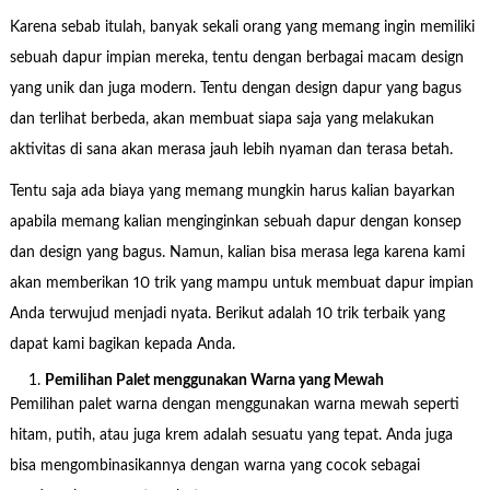
Karena sebab itulah, banyak sekali orang yang memang ingin memiliki
sebuah dapur impian mereka, tentu dengan berbagai macam design
yang unik dan juga modern. Tentu dengan design dapur yang bagus
dan terlihat berbeda, akan membuat siapa saja yang melakukan
aktivitas di sana akan merasa jauh lebih nyaman dan terasa betah.
Tentu saja ada biaya yang memang mungkin harus kalian bayarkan
apabila memang kalian menginginkan sebuah dapur dengan konsep
dan design yang bagus. Namun, kalian bisa merasa lega karena kami
akan memberikan 10 trik yang mampu untuk membuat dapur impian
Anda terwujud menjadi nyata. Berikut adalah 10 trik terbaik yang
dapat kami bagikan kepada Anda.
Pemilihan Palet menggunakan Warna yang Mewah
Pemilihan palet warna dengan menggunakan warna mewah seperti
hitam, putih, atau juga krem adalah sesuatu yang tepat. Anda juga
bisa mengombinasikannya dengan warna yang cocok sebagai