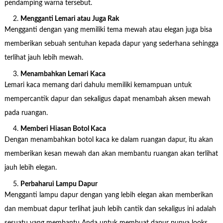
pendamping warna tersebut.
Mengganti Lemari atau Juga Rak
Mengganti dengan yang memiliki tema mewah atau elegan juga bisa
memberikan sebuah sentuhan kepada dapur yang sederhana sehingga
terlihat jauh lebih mewah.
Menambahkan Lemari Kaca
Lemari kaca memang dari dahulu memiliki kemampuan untuk
mempercantik dapur dan sekaligus dapat menambah aksen mewah
pada ruangan.
Memberi Hiasan Botol Kaca
Dengan menambahkan botol kaca ke dalam ruangan dapur, itu akan
memberikan kesan mewah dan akan membantu ruangan akan terlihat
jauh lebih elegan.
Perbaharui Lampu Dapur
Mengganti lampu dapur dengan yang lebih elegan akan memberikan
dan membuat dapur terlihat jauh lebih cantik dan sekaligus ini adalah
sesuatu yang membantu Anda untuk membuat dapur punya looks