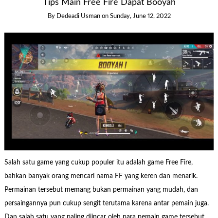
Tips Main Free Fire Dapat Booyah
By
Dedeadi Usman
on
Sunday, June 12, 2022
Salah satu game yang cukup populer itu adalah game Free Fire,
bahkan banyak orang mencari nama FF yang keren dan menarik.
Permainan tersebut memang bukan permainan yang mudah, dan
persaingannya pun cukup sengit terutama karena antar pemain juga.
Dan salah satu yang paling diincar oleh para pemain game tersebut