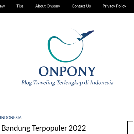
iew
Tips
About Onpony
Contact Us
Privacy Policy
INDONESIA
i Bandung Terpopuler 2022