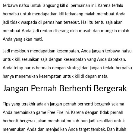
terbawa nafsu untuk langsung kill di permainan ini. Karena terlalu
bernafsu untuk mendapatkan kill terkadang malah membuat Anda
jadi tidak waspada di permainan tersebut. Hal itu tentu saja akan
membuat Anda jadi rentan diserang oleh musuh dan mungkin malah
Anda yang akan mati.
Jadi meskipun mendapatkan kesempatan, Anda jangan terbawa nafsu
untuk kill, sesuaikan saja dengan kesempatan yang Anda dapatkan.
Anda tetap harus bermain dengan strategi dan jangan terlalu bernafsu
hanya menemukan kesempatan untuk kill di depan mata.
Jangan Pernah Berhenti Bergerak
Tips yang terakhir adalah jangan pernah berhenti bergerak selama
Anda memainkan game Free Fire ini. Karena dengan tidak pernah
berhenti bergerak, akan membuat musuh pun jadi kesulitan untuk
menemukan Anda dan menjadikan Anda target tembak. Dan itulah