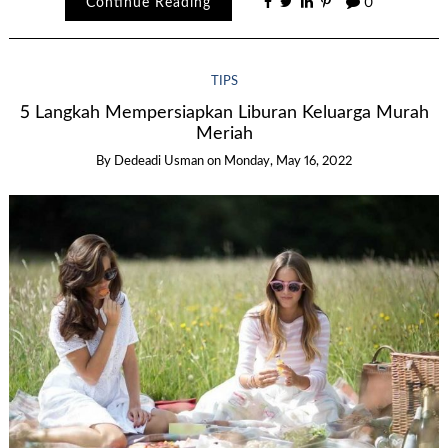
Continue Reading
0
TIPS
5 Langkah Mempersiapkan Liburan Keluarga Murah
Meriah
By
Dedeadi Usman
on
Monday, May 16, 2022