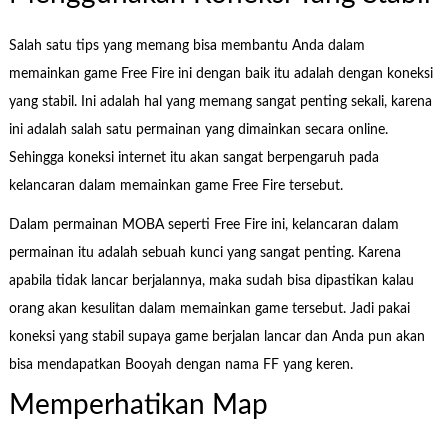
Salah satu tips yang memang bisa membantu Anda dalam
memainkan game Free Fire ini dengan baik itu adalah dengan koneksi
yang stabil. Ini adalah hal yang memang sangat penting sekali, karena
ini adalah salah satu permainan yang dimainkan secara online.
Sehingga koneksi internet itu akan sangat berpengaruh pada
kelancaran dalam memainkan game Free Fire tersebut.
Dalam permainan MOBA seperti Free Fire ini, kelancaran dalam
permainan itu adalah sebuah kunci yang sangat penting. Karena
apabila tidak lancar berjalannya, maka sudah bisa dipastikan kalau
orang akan kesulitan dalam memainkan game tersebut. Jadi pakai
koneksi yang stabil supaya game berjalan lancar dan Anda pun akan
bisa mendapatkan Booyah dengan nama FF yang keren.
Memperhatikan Map