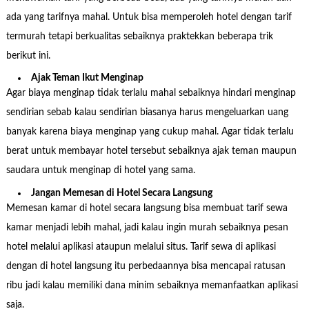
ada yang tarifnya mahal. Untuk bisa memperoleh hotel dengan tarif
termurah tetapi berkualitas sebaiknya praktekkan beberapa trik
berikut ini.
Ajak Teman Ikut Menginap
Agar biaya menginap tidak terlalu mahal sebaiknya hindari menginap
sendirian sebab kalau sendirian biasanya harus mengeluarkan uang
banyak karena biaya menginap yang cukup mahal. Agar tidak terlalu
berat untuk membayar hotel tersebut sebaiknya ajak teman maupun
saudara untuk menginap di hotel yang sama.
Jangan Memesan di Hotel Secara Langsung
Memesan kamar di hotel secara langsung bisa membuat tarif sewa
kamar menjadi lebih mahal, jadi kalau ingin murah sebaiknya pesan
hotel melalui aplikasi ataupun melalui situs. Tarif sewa di aplikasi
dengan di hotel langsung itu perbedaannya bisa mencapai ratusan
ribu jadi kalau memiliki dana minim sebaiknya memanfaatkan aplikasi
saja.