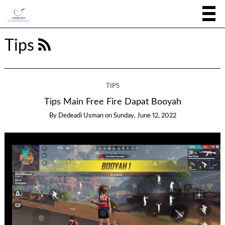
Tips
TIPS
Tips Main Free Fire Dapat Booyah
By
Dedeadi Usman
on
Sunday, June 12, 2022