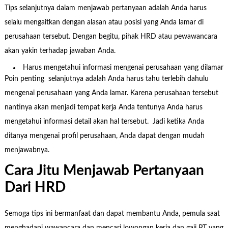
Tips selanjutnya dalam menjawab pertanyaan adalah Anda harus
selalu mengaitkan dengan alasan atau posisi yang Anda lamar di
perusahaan tersebut. Dengan begitu, pihak HRD atau pewawancara
akan yakin terhadap jawaban Anda.
Harus mengetahui informasi mengenai perusahaan yang dilamar
Poin penting selanjutnya adalah Anda harus tahu terlebih dahulu
mengenai perusahaan yang Anda lamar. Karena perusahaan tersebut
nantinya akan menjadi tempat kerja Anda tentunya Anda harus
mengetahui informasi detail akan hal tersebut. Jadi ketika Anda
ditanya mengenai profil perusahaan, Anda dapat dengan mudah
menjawabnya.
Cara Jitu Menjawab Pertanyaan
Dari HRD
Semoga tips ini bermanfaat dan dapat membantu Anda, pemula saat