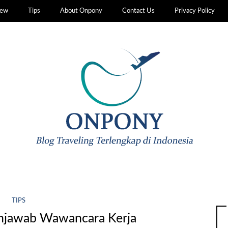
iew
Tips
About Onpony
Contact Us
Privacy Policy
TIPS
enjawab Wawancara Kerja